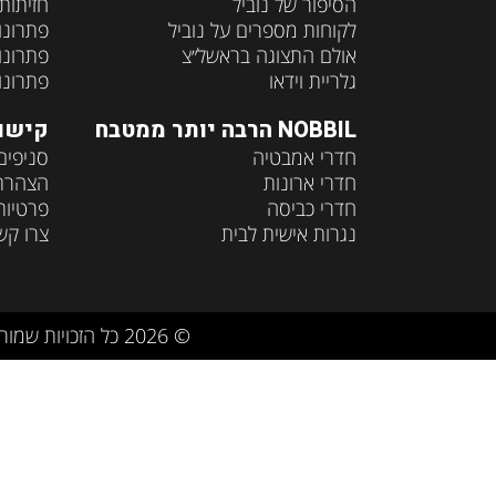
הסיפור של נוביל
חזיתות
לקוחות מספרים על נוביל
פתרונו
אולם התצוגה בראשל״צ
פתרונו
גלריית וידאו
פתרונו
NOBBIL הרבה יותר ממטבח
קישו
חדרי אמבטיה
סניפים
חדרי ארונות
הצהרת 
חדרי כביסה
פרטיות
נגרות אישית לבית
צרו קש
© 2026 כל הזכויות שמורות