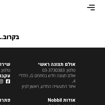
היכנסו לבתי הלקוחות שלנו
בקרוב…
אולם תצוגה ראשי
שירות
טלפון: 03-3730383
טלפון: 073-2747444
עקבו 
אולם תצוגה חדש במתחם G, הלח"י
4,
איזור התעשייה החדש, ראשון לציון
אודות Nobbil
פתרונות 