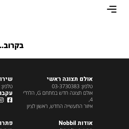
וידאו
בקרוב…
אולם תצוגה ראשי
שירות
טלפון: 03-3730383
טלפון: 073-2747444
עקבו 
אולם תצוגה חדש במתחם G, הלח"י
4,
איזור התעשייה החדש, ראשון לציון
אודות Nobbil
פתרונות 