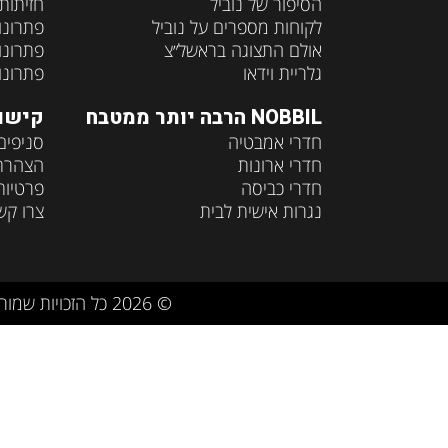
הסיפור של נוביל
חזיתות
לקוחות מספרים על נוביל
פתרונו
אולם התצוגה בראשל״צ
פתרונו
גלריית וידאו
פתרונו
NOBBIL הרבה יותר ממטבח
קישו
חדרי אמבטיה
סניפים
חדרי ארונות
הצהרת 
חדרי כביסה
פרטיות
נגרות אישית לבית
צרו קש
© 2026 כל הזכויות שמורות